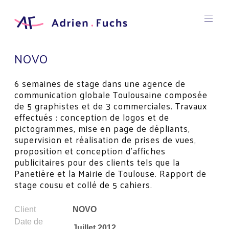
Aller
au
contenu
Designer
principal
Graphic
Adrien
NOVO
Fuchs
6 semaines de stage dans une agence de
communication globale Toulousaine composée
de 5 graphistes et de 3 commerciales. Travaux
effectués : conception de logos et de
pictogrammes, mise en page de dépliants,
supervision et réalisation de prises de vues,
proposition et conception d’affiches
publicitaires pour des clients tels que la
Panetière et la Mairie de Toulouse. Rapport de
stage cousu et collé de 5 cahiers.
Client
NOVO
Date de
Juillet 2012