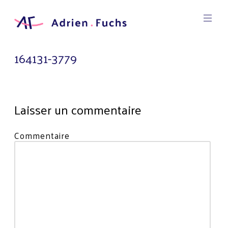
Aller
au
contenu
Designer
principal
Graphic
Adrien
164131-3779
Fuchs
Laisser un commentaire
Votre
Commentaire
adresse
e-
mail
ne
sera
pas
publiée.
Les