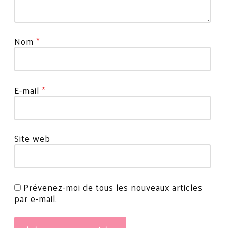
champs
obligatoires
sont
Nom
*
indiqués
avec
*
E-mail
*
Site web
Prévenez-moi de tous les nouveaux articles
par e-mail.