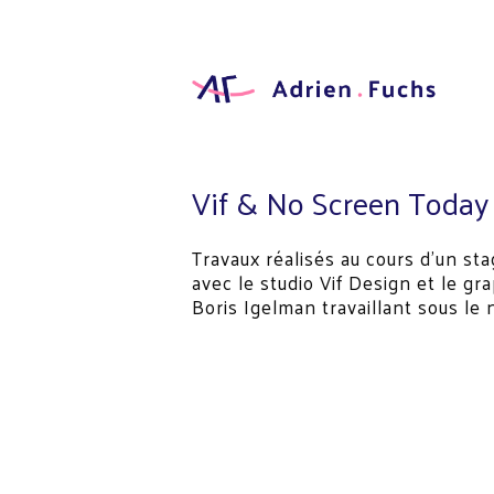
Aller
au
contenu
principal
Designer
Graphic
Adrien
Fuchs
Vif & No Screen Today
Travaux réalisés au cours d'un st
avec le studio Vif Design et le g
Boris Igelman travaillant sous l