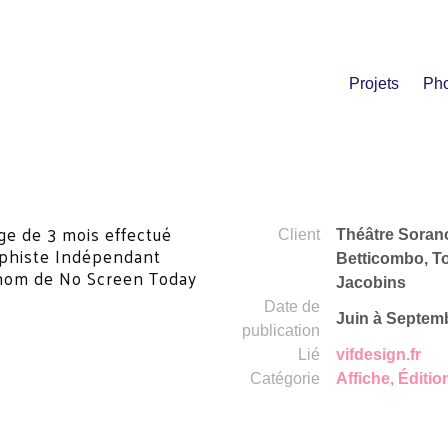
Projets
Pho
age de 3 mois effectué
Client
Théâtre Sorano
raphiste Indépendant
Betticombo, T
e nom de No Screen Today
Jacobins
Date de
Juin à Septem
publication
Lié
vifdesign.fr
Catégorie
Affiche
,
Éditio