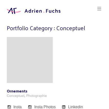
Aller
au
contenu
Designer
principal
Graphic
Adrien
Portfolio Category :
Conceptuel
Fuchs
Ornements
Conceptuel
,
Photographie
Insta
Insta Photos
Linkedin