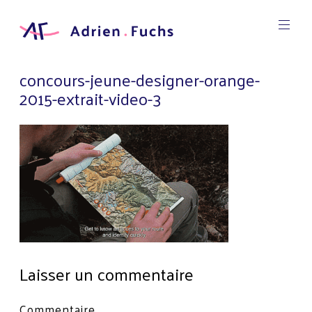
Aller
au
contenu
Designer
principal
Graphic
Adrien
concours-jeune-designer-orange-
Fuchs
2015-extrait-video-3
Laisser un commentaire
Votre
Commentaire