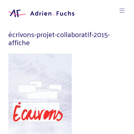
Aller
au
contenu
Designer
principal
Graphic
Adrien
écrivons-projet-collaboratif-2015-
Fuchs
affiche