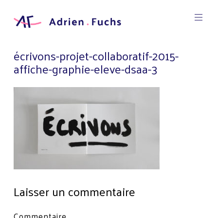
Aller
au
contenu
Designer
principal
Graphic
Adrien
écrivons-projet-collaboratif-2015-
Fuchs
affiche-graphie-eleve-dsaa-3
Laisser un commentaire
Votre
Commentaire