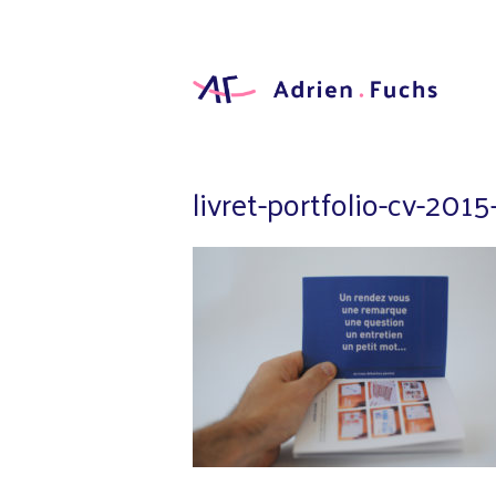
Aller
au
contenu
principal
Designer
Graphic
Adrien
Fuchs
livret-portfolio-cv-20