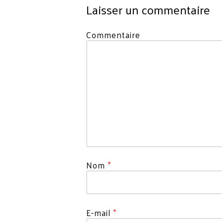
Laisser un commentaire
Votre
Commentaire
adresse
e-
mail
ne
sera
pas
publiée.
Les
champs
obligatoires
sont
Nom
*
indiqués
avec
*
E-mail
*