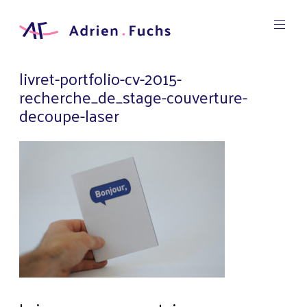
Aller
au
contenu
Designer
principal
Graphic
Adrien
livret-portfolio-cv-2015-
Fuchs
recherche_de_stage-couverture-
decoupe-laser